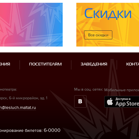
Скидки
Все cкидки
ЕНИЯ
ПОСЕТИТЕЛЯМ
ЗАВЕДЕНИЯ
КОНТ
нотеатра:
Мы в соц. сетях:
Мобильные прило
рск, 6-й микрорайон, зд. 1
n@lesluch.maltat.ru
6-0000
ронирование билетов: