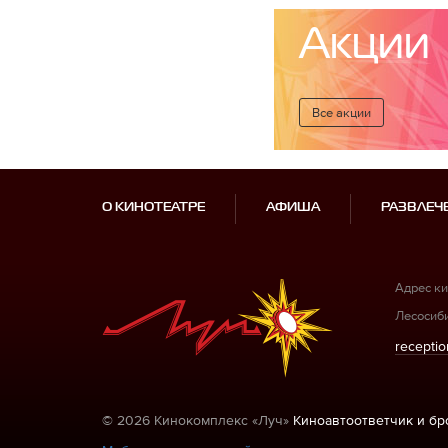
Акции
Все акции
О КИНОТЕАТРЕ
АФИША
РАЗВЛЕЧ
Адрес ки
Лесосиби
receptio
© 2026 Кинокомплекс «Луч»
Киноавтоответчик и б