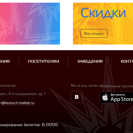
Скидки
Все cкидки
ЕНИЯ
ПОСЕТИТЕЛЯМ
ЗАВЕДЕНИЯ
КОНТ
нотеатра:
Мы в соц. сетях:
Мобильные прило
рск, 6-й микрорайон, зд. 1
n@lesluch.maltat.ru
6-0000
ронирование билетов: