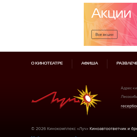
Акции
Все акции
О КИНОТЕАТРЕ
АФИША
РАЗВЛЕЧ
Адрес ки
Лесосиби
receptio
© 2026 Кинокомплекс «Луч»
Киноавтоответчик и б