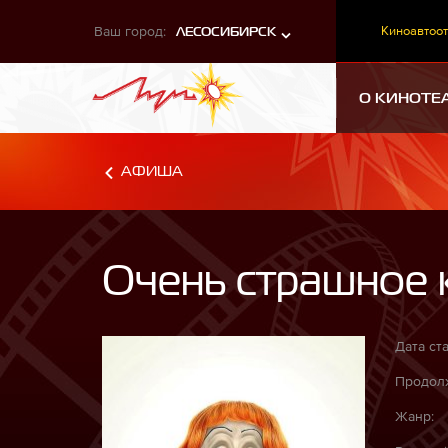
Ваш город:
Киноавтоот
ЛЕСОСИБИРСК
О КИНОТЕ
АФИША
Очень страшное 
Дата ста
Продолж
Жанр: