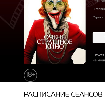
Режиссё
В главн
Страна:
Спустя
на муш
18+
РАСПИСАНИЕ СЕАНСОВ