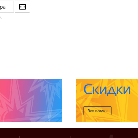
ра
6
Скидки
Все cкидки