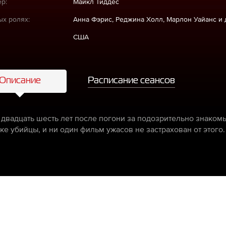
р:
Майкл Тиддес
ых ролях:
Анна Фэрис, Реджина Холл, Марлон Уайанс и 
США
Описание
Расписание сеансов
 двадцать шесть лет после погони за подозрительно знаком
ке убийцы, и ни один фильм ужасов не застрахован от этого.