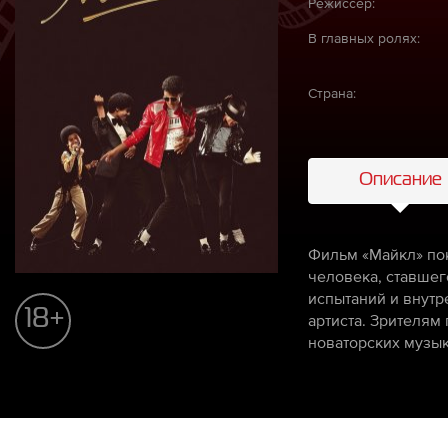
Режиссёр:
В главных ролях:
Страна:
Описание
Фильм «Майкл» пок
человека, ставшег
испытаний и внутр
18+
артиста. Зрителям
новаторских музык