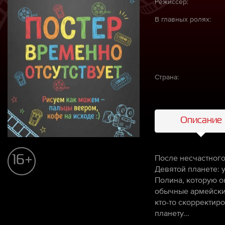
Режиссёр:
В главных ролях:
Страна:
Описание
После несчастного
16+
Девятой планете: 
Полина, которую о
обычные армейские
кто-то скорректир
планету...