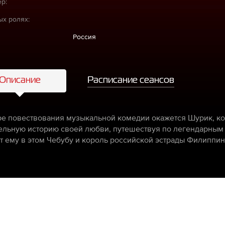
р:
ых ролях:
Россия
Описание
Расписание сеансов
ре повествования музыкальной комедии окажется Шурик, кот
ельную историю своей любви, путешествуя по легендарным
т ему в этом Чебубу и король российской эстрады Филиппи