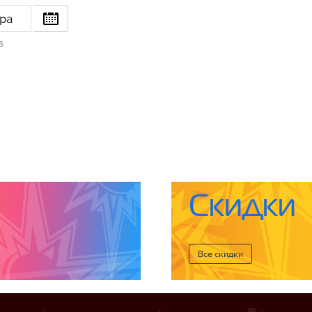
ра
6
Скидки
Все cкидки