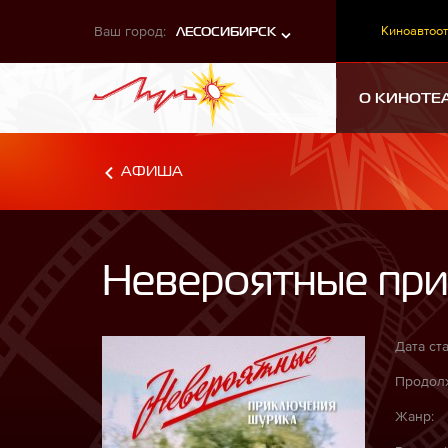
Ваш город:
Киноавтоот
ЛЕСОСИБИРСК
О КИНОТЕ
АФИША
Невероятные пр
Дата ста
Продолж
Жанр: