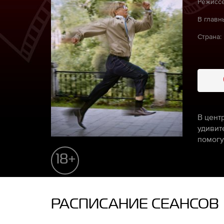
Режиссё
В главн
Страна:
В цент
удивит
помогу
18+
РАСПИСАНИЕ СЕАНСОВ