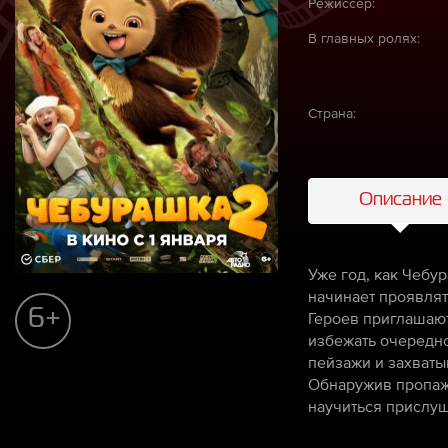
Режиссёр:
В главных ролях:
Страна:
Описание
Уже год, как Чебур
начинает проявлят
6+
Героев приглашают
избежать очередно
пейзажи и захват
Обнаружив пропажу
научиться прислуш