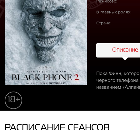
Режиссёр:
В главных ролях:
Страна:
Описание
Пока Финн, котором
черного телефона 
названием «Алпайн
18+
РАСПИСАНИЕ СЕАНСОВ