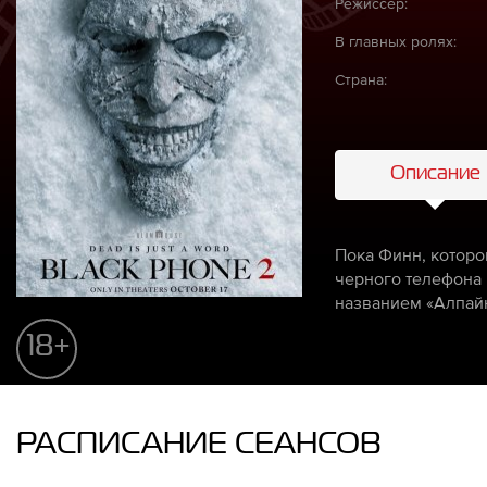
Режиссёр:
В главных ролях:
Страна:
Описание
Пока Финн, котором
черного телефона 
названием «Алпайн
18+
РАСПИСАНИЕ СЕАНСОВ