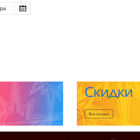
ра
6
Скидки
Все cкидки