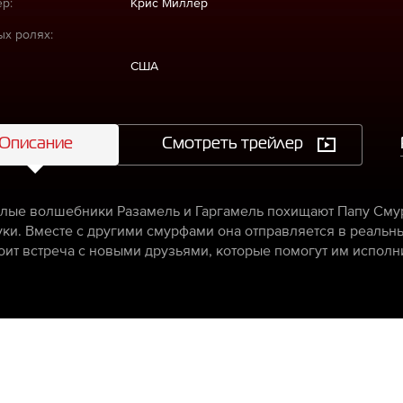
р:
Крис Миллер
ых ролях:
США
Описание
Смотреть трейлер
злые волшебники Разамель и Гаргамель похищают Папу Смур
уки. Вместе с другими смурфами она отправляется в реальн
оит встреча с новыми друзьями, которые помогут им исполн