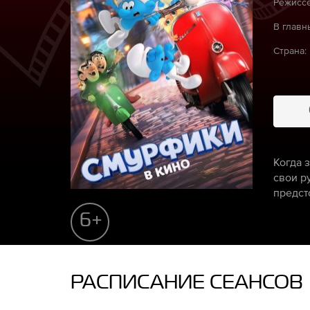
Режиссё
В главн
Страна:
Когда 
свои р
предст
6+
РАСПИСАНИЕ СЕАНСОВ