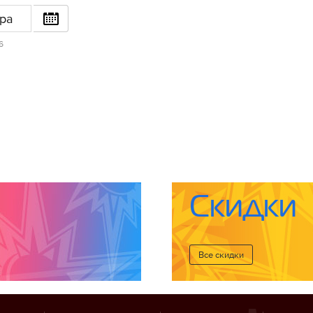
ра
6
Скидки
Все cкидки