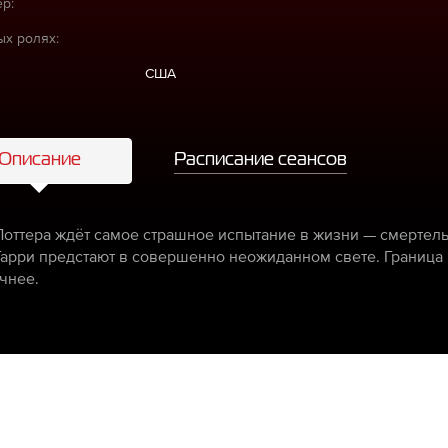
р:
ых ролях:
США
Описание
Расписание сеансов
Поттера ждёт самое страшное испытание в жизни — смертель
Гарри предстают в совершенно неожиданном свете. Граница
чнее.