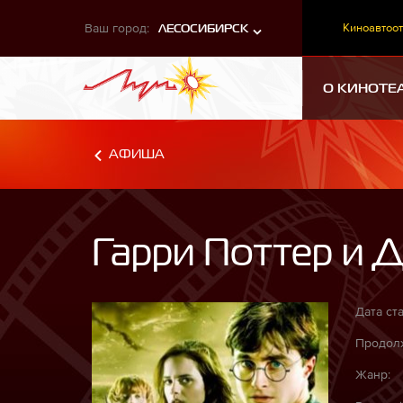
Ваш город:
Киноавтоот
ЛЕСОСИБИРСК
О КИНОТЕ
АФИША
Гарри Поттер и Д
Дата ста
Продолж
Жанр: