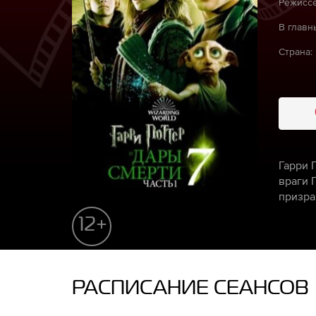
Режиссё
В главн
Страна:
Гарри 
враги 
призра
12+
РАСПИСАНИЕ СЕАНСОВ