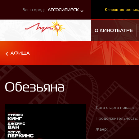
Ваш город:
Киноавтоответчик,
ЛЕСОСИБИРСК
О КИНОТЕАТРЕ
АФИША
Обезьяна
Дата старта показа:
Продолжительность:
Жанр: