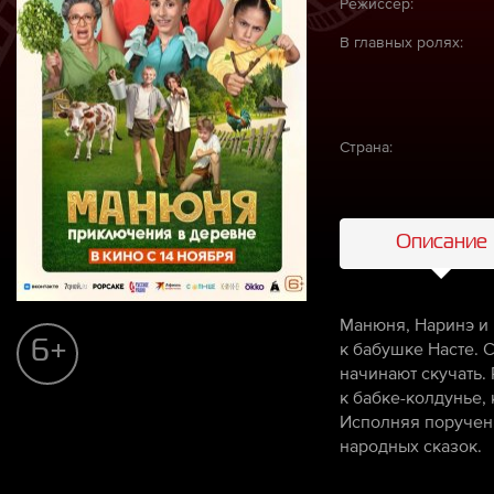
Режиссёр:
В главных ролях:
Страна:
Описание
Манюня, Наринэ и 
6+
к бабушке Насте. 
начинают скучать.
к бабке-колдунье,
Исполняя поручен
народных сказок.