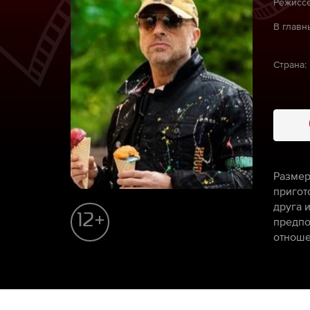
Режиссё
В главн
Страна:
Размер
пригот
друга 
12+
предпо
отноше