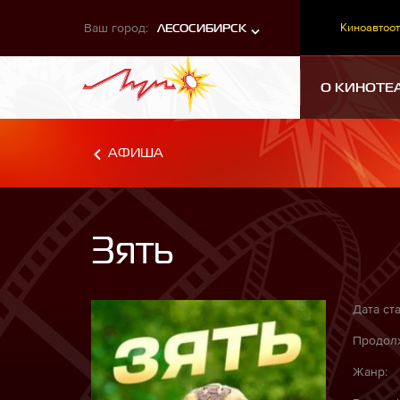
Ваш город:
Киноавтоот
ЛЕСОСИБИРСК
О КИНОТЕ
АФИША
Зять
Дата ста
Продолж
Жанр: