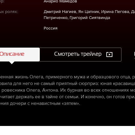
р:
Анарио Мамедов
ых ролях:
Дмитрий Нагиев, Ян Цапник, Ирина Пегова, Д
Петриченко, Григорий Сиятвинда
Россия
Описание
Смотреть трейлер
енная жизнь Олега, примерного мужа и образцового отца, р
овила для него не самый приятный сюрприз: юная красавиц
и ровесника Олега, Антона. Их бурная во всех отношениях м
читает держать ее в тайне от семьи. И конечно, он готов пр
ния дочери с ненавистным «зятем».