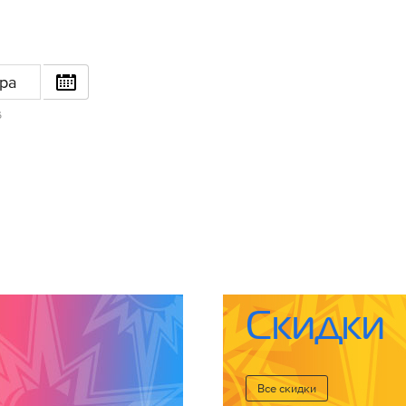
ра
6
Скидки
Все cкидки