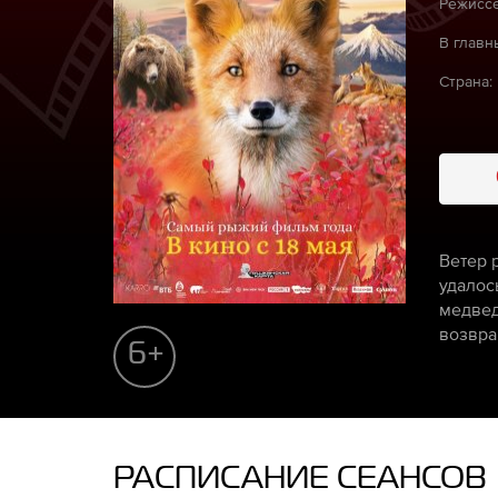
Режиссё
В главн
Страна:
Ветер 
удалос
медвед
возвра
6+
РАСПИСАНИЕ СЕАНСОВ