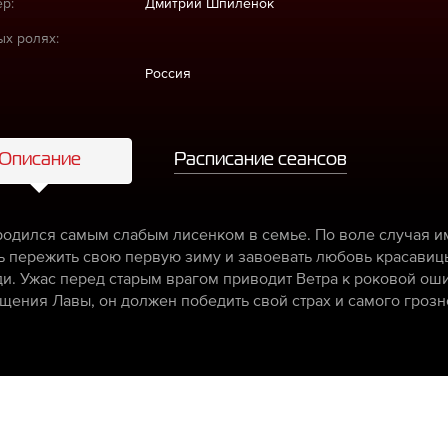
р:
Дмитрий Шпиленок
ых ролях:
Россия
Описание
Расписание сеансов
родился самым слабым лисенком в семье. По воле случая и
ь пережить свою первую зиму и завоевать любовь красавиц
и. Ужас перед старым врагом приводит Ветра к роковой оши
щения Лавы, он должен победить свой страх и самого грозн