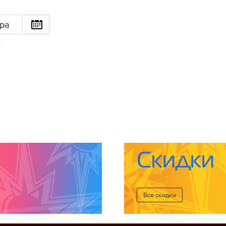
ра
6
Скидки
Все cкидки