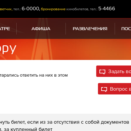
6-0000,
5-4466
ветчик,
тел.:
бронирование
кинобилетов, тел.:
АТРЕ
АФИША
РАЗВЛЕЧЕНИЯ
ПО
ору
Задать в
рались ответить на них в этом
Вопрос 
нуть билет, если из за отсутствия с собой документов
л, за купленный билет