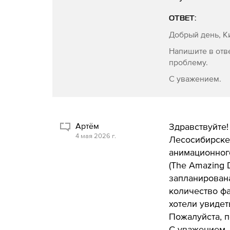
ОТВЕТ:
Добрый день, К
Напишите в отв
проблему.
С уважением.
Артëм
Здравствуйте!
4 мая 2026 г.
Лесосибирске.
анимационног
(The Amazing D
запланирована
количество фа
хотели увидет
Пожалуйста, п
С уважением, 