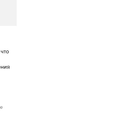
 что
ения
же