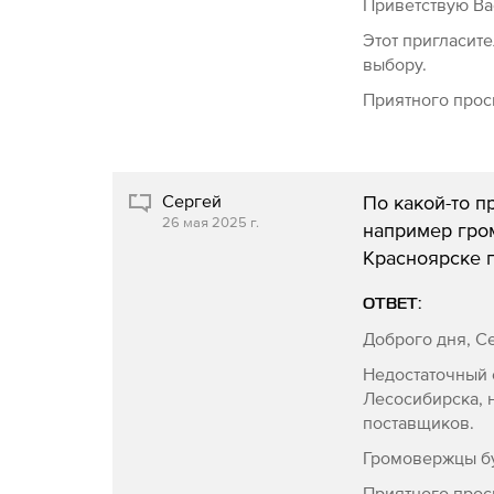
Приветствую Ва
Этот пригласит
выбору.
Приятного прос
Сергей
По какой-то п
26 мая 2025 г.
например гро
Красноярске 
ОТВЕТ:
Доброго дня, С
Недостаточный 
Лесосибирска, 
поставщиков.
Громовержцы буд
Приятного прос