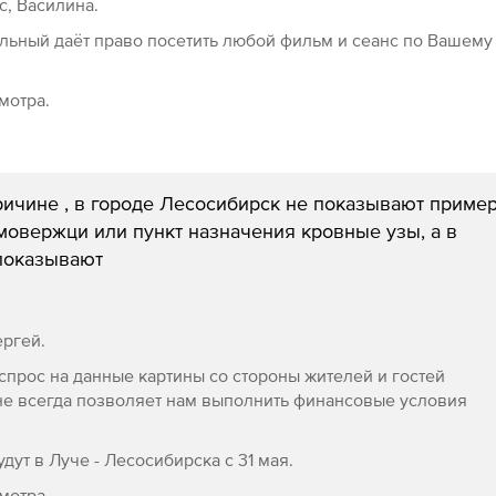
с, Василина.
ельный даёт право посетить любой фильм и сеанс по Вашему
мотра.
ричине , в городе Лесосибирск не показывают пример
мовержци или пункт назначения кровные узы, а в
показывают
ергей.
спрос на данные картины со стороны жителей и гостей
не всегда позволяет нам выполнить финансовые условия
ут в Луче - Лесосибирска с 31 мая.
мотра.