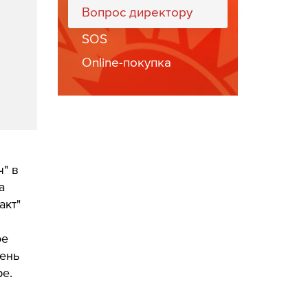
Вопрос директору
SOS
Online-покупка
ч" в
а
акт"
ое
чень
е.