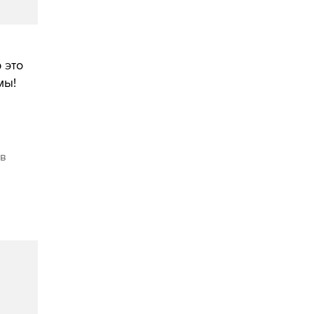
 это
мы!
 в