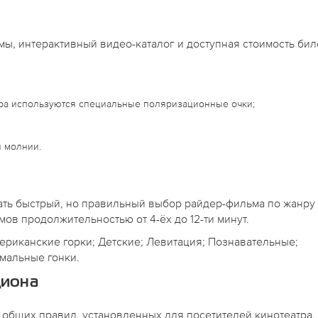
ы, интерактивный видео-каталог и доступная стоимость бил
тра используются специальные поляризационные очки;
 молнии.
ать быстрый, но правильный выбор райдер-фильма по жанру
мов продолжительностью от 4-ёх до 12-ти минут.
иканские горки; Детские; Левитация; Познавательные;
мальные гонки.
циона
общих правил, установленных для посетителей кинотеатра.