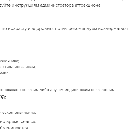
уйте инструкциям администратора аттракциона.
 по возрасту и здоровью, но мы рекомендуем воздержаться 
оночника;
овьем, инвалидам;
езни;
вопоказано по каким-либо другим медицинским показателям.
Я:
ическом опьянении.
 во время сеанса.
обмениваются.