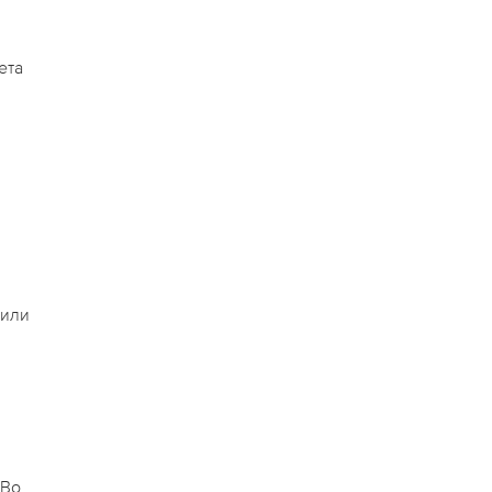
ета
 или
 Во