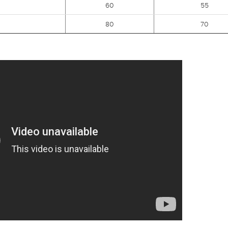
60
55
80
70