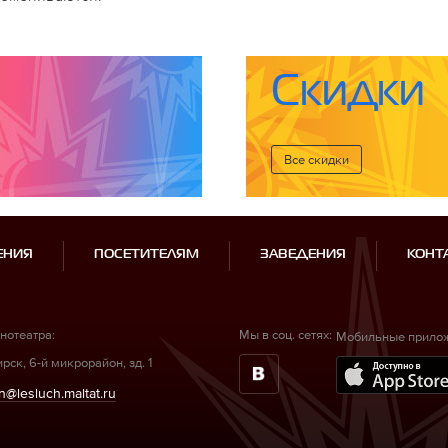
Скидки
Все cкидки
ЕНИЯ
ПОСЕТИТЕЛЯМ
ЗАВЕДЕНИЯ
КОНТ
нотеатра:
Мы в соц. сетях:
Мобильные прило
рск, 6-й микрорайон, зд. 1
n@lesluch.maltat.ru