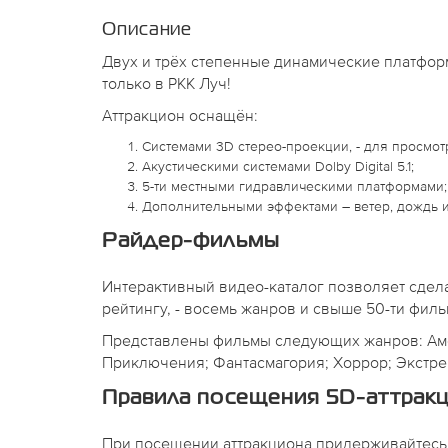
Описание
Двух и трёх степенные динамические платформ
только в РКК Луч!
Аттракцион оснащён:
Системами 3D стерео-проекции, - для просмо
Акустическими системами Dolby Digital 5.1;
5-ти местными гидравлическими платформами;
Дополнительными эффектами – ветер, дождь и
Райдер-фильмы
Интерактивный видео-каталог позволяет сдел
рейтингу, - восемь жанров и свыше 50-ти филь
Представлены фильмы следующих жанров: Амер
Приключения; Фантасмагория; Хоррор; Экстре
Правила посещения 5D-аттрак
При посещении аттракциона придерживайтесь 