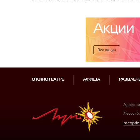
Акции
Все акции
О КИНОТЕАТРЕ
АФИША
РАЗВЛЕЧ
Адрес ки
Лесосиби
receptio