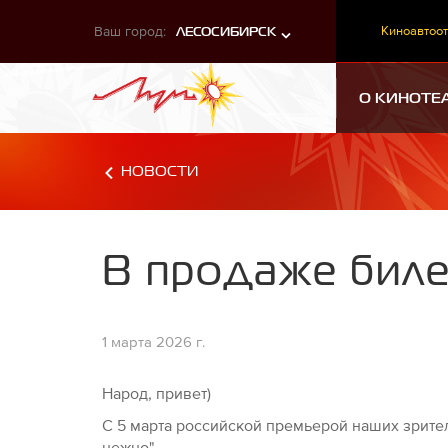
Ваш город:
Киноавтоот
ЛЕСОСИБИРСК
О КИНОТЕ
НОВОСТИ
В продаже биле
1 марта 2026 г.
Народ, привет)
С 5 марта российской премьерой наших зрител
нежно".