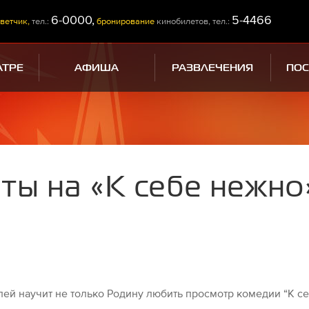
6-0000,
5-4466
ветчик,
тел.:
бронирование
кинобилетов, тел.:
АТРЕ
АФИША
РАЗВЛЕЧЕНИЯ
ПО
ты на «К себе нежно
ей научит не только Родину любить просмотр комедии “К с