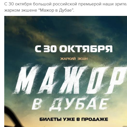
С 30 октября большой российской премьерой наши зрите
жарком экшене “Мажор в Дубае”.