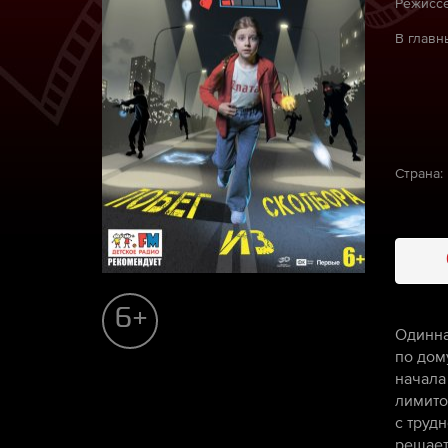
Режиссё
В главн
Страна:
6+
Одинна
по дом
начала
лимито
с трудн
решает