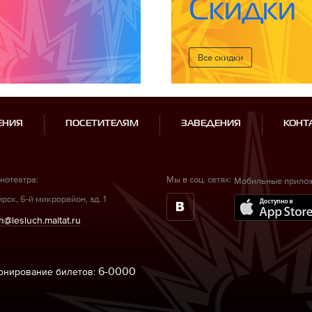
Скидки
Все cкидки
ЕНИЯ
ПОСЕТИТЕЛЯМ
ЗАВЕДЕНИЯ
КОНТ
нотеатра:
Мы в соц. сетях:
Мобильные прило
рск, 6-й микрорайон, зд. 1
n@lesluch.maltat.ru
6-0000
ронирование билетов: