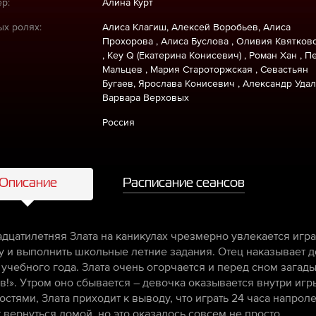
р:
Алина Курт
ых ролях:
Алиса Клагиш, Алексей Воробьев, Алиса
Прохорова , Алиса Буслова , Оливия Квятков
, Key Q (Екатерина Конисевич) , Роман Хан , П
Мальцев , Мария Староторжская , Севастьян
Бугаев, Ярослава Конисевич , Александр Удал
Варвара Верховых
Россия
Описание
Расписание сеансов
дцатилетняя Злата на каникулах чрезмерно увлекается игр
у и выполнить школьные летние задания. Отец наказывает д
 учебного года. Злата очень огорчается и перед сном загады
в!». Утром оно сбывается – девочка оказывается внутри игры
остями, Злата приходит к выводу, что играть 24 часа напроле
 вернуться домой, но это оказалось совсем не просто…