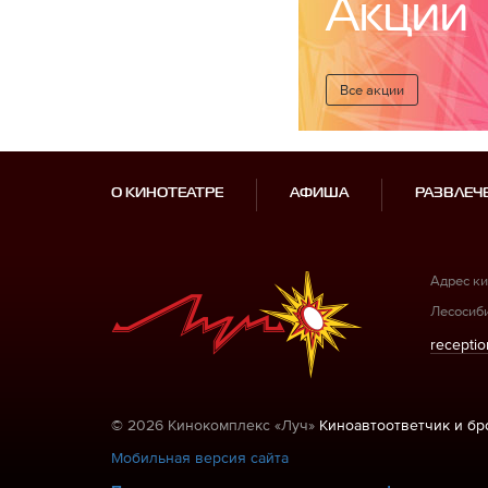
Акции
Все акции
О КИНОТЕАТРЕ
АФИША
РАЗВЛЕЧ
Адрес ки
Лесосиби
receptio
© 2026 Кинокомплекс «Луч»
Киноавтоответчик и б
Мобильная версия сайта