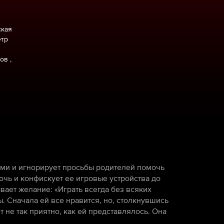
ская
етр
ов ,
ами и игнорирует просьбы родителей помочь
очь и конфискует ее игровые устройства до
вает желание: «Играть всегда без всяких
. Сначала ей все нравится, но, столкнувшись
т не так приятно, как ей представлялось. Она